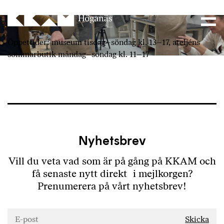
Main Navigation
Gästlärare
Dreja, skulptera, ringla, tumma, bygga, glasera
Öppettider: museum tisdag–söndag kl. 13–17, ateljéns
med mera
sommarbutik måndag–söndag kl. 11–17
Nyhetsbrev
Vill du veta vad som är på gång på KKAM och
få senaste nytt direkt i mejlkorgen?
Prenumerera på vårt nyhetsbrev!