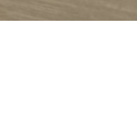
Bli årsvän på KKAM och bli lycklig ägare till årets
keramikminatyr signerad Madelene Maddi Nilsson.
Sedan drygt 40 år tillbaka har man i samband med köp av
årskort hos Höganäs Museum och Konsthall erhållit en
keramikminiatyr med sitt medlemskap. Varje år går
uppdraget att tillverka miniatyren till olika konstnärer,
först i raden (1984) var Möllekeramikern Rolf Palm
Dessa små miniatyrverk har för många blivit ett
samlarobjekt och är hett eftertraktade.
Om 2026 års konstnär – Maddi
Madelene Maddi Nilsson är uppvuxen på Storsudret på
Gotland
och utbildad vid
Mullsjö Folkhögskola
. Under
studietiden kom hon till Mölle genom keramiken – ett