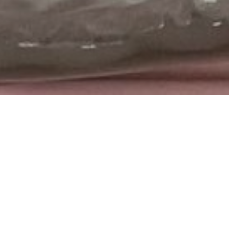
Fantastiska, unika organiska
skulpturer och föremål i glas
Malin Pierre är född 1977, bosatt och verksam i
Stockholm. Utbildad på Konstfack i keramik och glas,
men även inom scenografi för film och TV. För en tid
arbetade Malin som frilansande scenograf och rekvisitör
för olika typer av film och tv-produktioner.
Malin gör organiska skulpturer av glas som kännetecknas