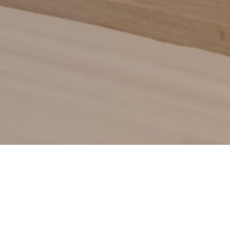
M Höganäs och
ärligt möte mellan