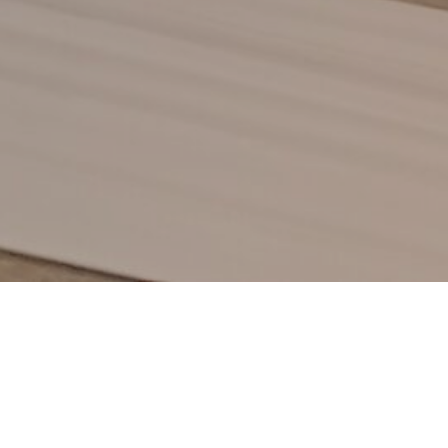
 årets studentresident ett samarbete mellan KKA
stutbildningar och syftar till att skapa ett konstn