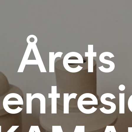
Årets
entres