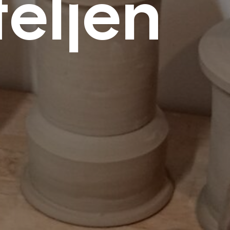
eljén