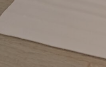
Som tidigare år är
landets ledande kon
studenter.