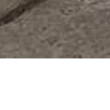
Åke Holm
Åke Holm (1900–1980). Här i Höganäs kallas han bara
”Åke” och alla vet vem som menas. En fixstjärna i bygden
och en av Sveriges främsta 1900-talskeramiker. Trakten
och kulturen Höganäs var en förutsättning för honom,
men inspiration kom också utifrån: Jais Nielsen, Christian