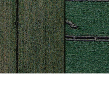
Beckers konstnärsstipendium har
under åren uppvisat känsla för att
förutse och identifiera uppskattade
konstnärer i tiden, som inspirerat